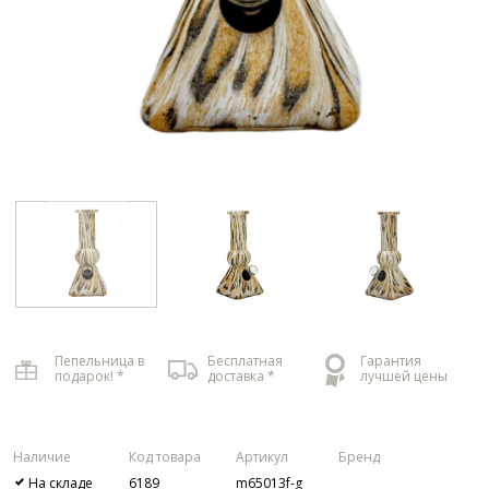
Пепельница в
Бесплатная
Гарантия
подарок! *
доставка *
лучшей цены
Наличие
Код товара
Артикул
Бренд
На складе
6189
m65013f-g