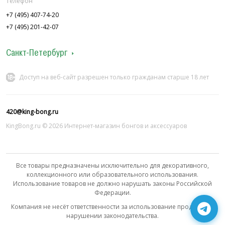
Телефон
+7 (495) 407-74-20
+7 (495) 201-42-07
Санкт-Петербург
Адрес
Расписание работы
Доступ на веб-сайт разрешен только гражданам старше 18 лет
ул. Колокольная 7
12:00 - 22:00
П.С. ул. Лахтинская 4
12:00 - 22:00
Телефон
420@king-bong.ru
+7 (921) 961-25-10
KingBong.ru © 2026 Интернет‑магазин бонгов и аксессуаров
+7 (999) 005-85-70
Все товары предназначены исключительно для декоративного,
коллекционного или образовательного использования.
Использование товаров не должно нарушать законы Российской
Федерации.
Компания не несёт ответственности за использование продукции в
нарушении законодательства.