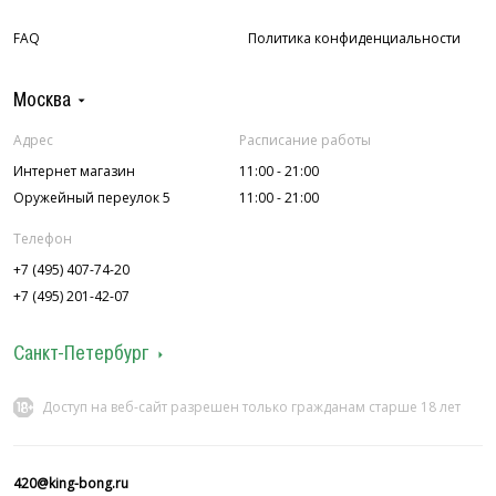
FAQ
Политика конфиденциальности
Москва
Адрес
Расписание работы
Интернет магазин
11:00 - 21:00
Оружейный переулок 5
11:00 - 21:00
Телефон
+7 (495) 407-74-20
+7 (495) 201-42-07
Санкт-Петербург
Адрес
Расписание работы
Доступ на веб-сайт разрешен только гражданам старше 18 лет
ул. Колокольная 7
12:00 - 22:00
П.С. ул. Лахтинская 4
12:00 - 22:00
Телефон
420@king-bong.ru