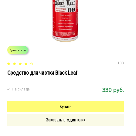
Лучшая цена
Л
133
Cредство для чистки Black Leaf
С
330 руб.
На складе
Купить
Заказать в один клик