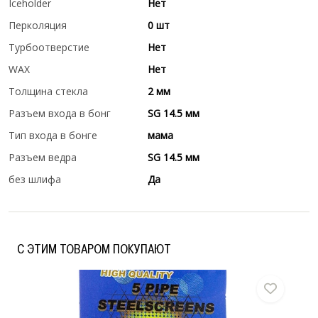
Iceholder
Нет
Перколяция
0 шт
Турбоотверстие
Нет
WAX
Нет
Толщина стекла
2 мм
Разъем входа в бонг
SG 14.5 мм
Тип входа в бонге
мама
Разъем ведра
SG 14.5 мм
без шлифа
Да
C ЭТИМ ТОВАРОМ ПОКУПАЮТ