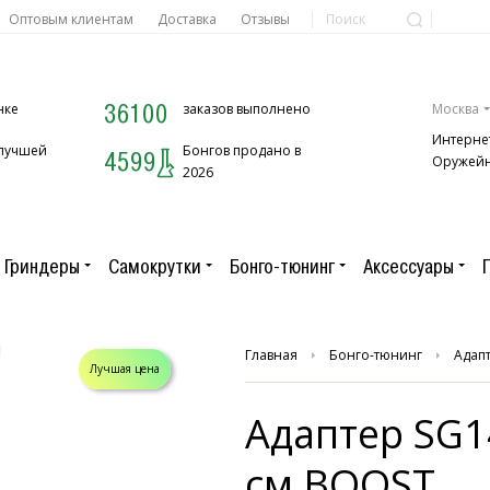
Оптовым клиентам
Доставка
Отзывы
36100
нке
заказов выполнено
Москва
Интерне
 лучшей
Бонгов продано в
4599
Оружейн
2026
Гриндеры
Самокрутки
Бонго-тюнинг
Аксессуары
Главная
Бонго-тюнинг
Адап
Лучшая цена
Адаптер SG14
см BOOST