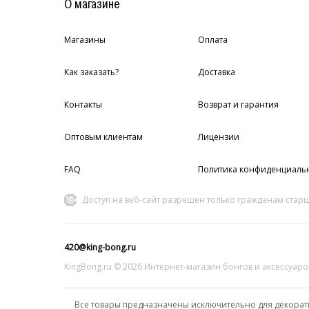
О магазине
Магазины
Оплата
Как заказать?
Доставка
Контакты
Возврат и гарантия
Оптовым клиентам
Лицензии
FAQ
Политика конфиденциаль
Доступ на веб-сайт разрешен только гражданам старш
420@king-bong.ru
KingBong.ru © 2026 Интернет‑магазин бонгов и аксессуаро
Все товары предназначены исключительно для декорат