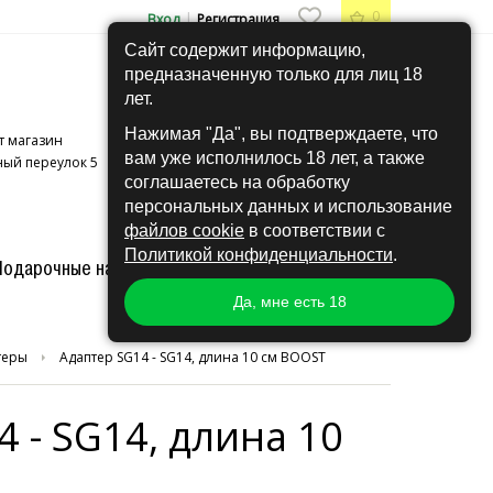
0
|
Вход
Регистрация
Сайт содержит информацию,
предназначенную только для лиц 18
лет.
Нажимая "Да", вы подтверждаете, что
+7 (495) 407-74-20
11:00 - 21:00
т магазин
вам уже исполнилось 18 лет, а также
+7 (495) 201-42-07
11:00 - 21:00
ый переулок 5
соглашаетесь на обработку
персональных данных и использование
файлов cookie
в соответствии с
Политикой конфиденциальности
.
Подарочные наборы
Другое
Grow
Hand Made
Да, мне есть 18
теры
Адаптер SG14 - SG14, длина 10 см BOOST
 - SG14, длина 10