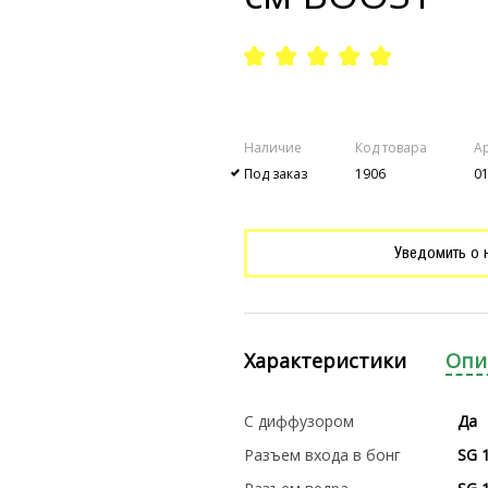
Наличие
Код товара
А
Под заказ
1906
0
Уведомить о 
Характеристики
Опи
С диффузором
Да
Разъем входа в бонг
SG 