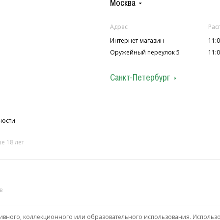
Москва
Адрес
Рас
Интернет магазин
11:0
Оружейный переулок 5
11:0
Санкт-Петербург
Адрес
Рас
ул. Колокольная 7
12:0
П.С. ул. Лахтинская 4
12:0
ности
е 18 лет
в
ивного, коллекционного или образовательного использования. Использ