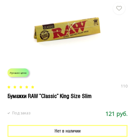
Лучшая цена
Л
110
Бумажки RAW "Classic" King Size Slim
C
121 руб.
Под заказ
Нет в наличии