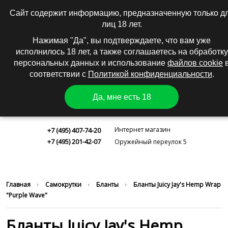
0
|
Вход
Регистрация
Сайт содержит информацию, предназначенную только д
лиц 18 лет.
КАТАЛОГ
Нажимая "Да", вы подтверждаете, что вам уже
исполнилось 18 лет, а также соглашаетесь на обработку
персональных данных и использование
файлов cookie
соответствии с
Политикой конфиденциальности
.
Да, мне есть 18
Москва
Интернет магазин
+7 (495) 407-74-20
+7 (495) 201-42-07
Оружейный переулок 5
Главная
Самокрутки
Бланты
Бланты Juicy Jay's Hemp Wrap
"Purple Wave"
Бланты Juicy Jay's Hemp