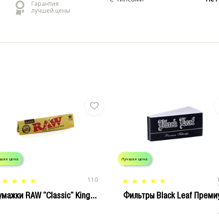
Гарантия
лучшей цены
шая цена
Лучшая цена
110
Бумажки RAW "Classic" King Size Slim
Фильтры Black Leaf Преми