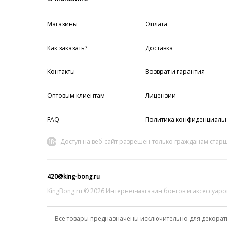
Магазины
Оплата
Как заказать?
Доставка
Контакты
Возврат и гарантия
Оптовым клиентам
Лицензии
FAQ
Политика конфиденциаль
Доступ на веб-сайт разрешен только гражданам старш
420@king-bong.ru
KingBong.ru © 2026 Интернет‑магазин бонгов и аксессуаро
Все товары предназначены исключительно для декорат