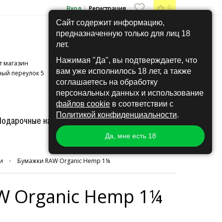
0
|
Вход
Регистрация
Сайт содержит информацию,
предназначенную только для лиц 18
лет.
Нажимая "Да", вы подтверждаете, что
+7 (495) 407-74-20
11:00 - 21:00
т магазин
вам уже исполнилось 18 лет, а также
+7 (495) 201-42-07
11:00 - 21:00
ый переулок 5
соглашаетесь на обработку
персональных данных и использование
файлов cookie
в соответствии с
Политикой конфиденциальности
.
Подарочные наборы
Другое
Grow
Hand Made
Да, мне есть 18
и
Бумажки RAW Organic Hemp 1¼
W Organic Hemp 1¼