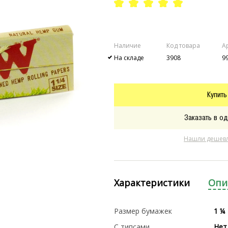
Наличие
Код товара
А
На складе
3908
9
Купить
Заказать в од
Нашли дешев
Характеристики
Опи
Размер бумажек
1 ¼
С типсами
Нет