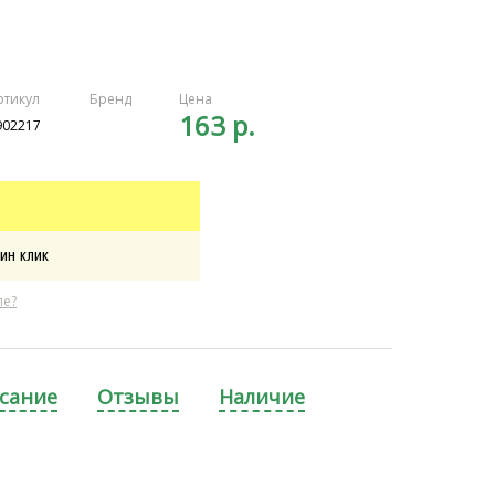
ртикул
Бренд
Цена
163 р.
902217
ин клик
ле?
сание
Отзывы
Наличие