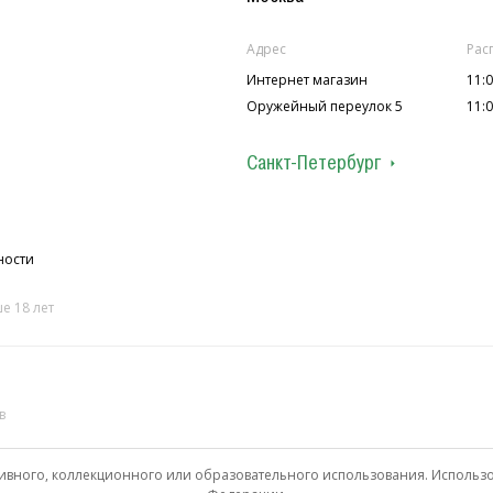
Адрес
Рас
Интернет магазин
11:0
Оружейный переулок 5
11:0
Санкт-Петербург
Адрес
Рас
ул. Колокольная 7
12:0
П.С. ул. Лахтинская 4
12:0
ности
е 18 лет
в
ивного, коллекционного или образовательного использования. Использ