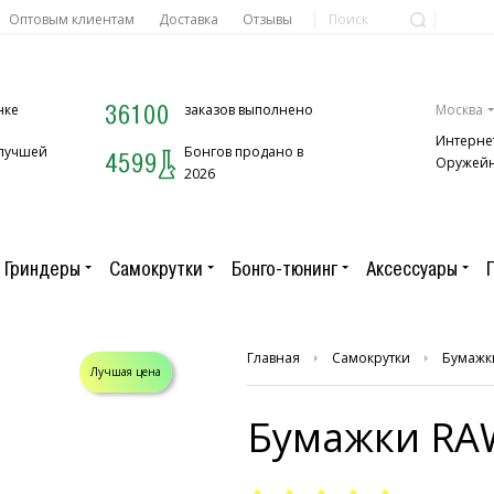
Оптовым клиентам
Доставка
Отзывы
36100
нке
заказов выполнено
Москва
Интерне
 лучшей
Бонгов продано в
4599
Оружейн
2026
Гриндеры
Самокрутки
Бонго-тюнинг
Аксессуары
Главная
Самокрутки
Бумажк
Лучшая цена
Бумажки RA