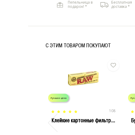
Пепельница в
Бесплатная
подарок! *
доставка *
C ЭТИМ ТОВАРОМ ПОКУПАЮТ
Лучшая цена
Луч
108
Клейкие картонные фильтры RAW