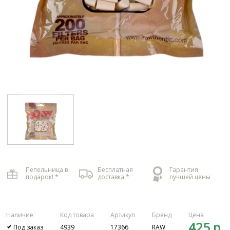
Пепельница в
Бесплатная
Гарантия
подарок! *
доставка *
лучшей цены
Наличие
Код товара
Артикул
Бренд
Цена
425 р.
Под заказ
4939
17366
RAW