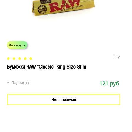
Лучшая цена
Л
110
Бумажки RAW "Classic" King Size Slim
М
121 руб.
Под заказ
Нет в наличии